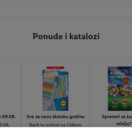
Ponude i katalozi
o 09.08.
Sve za novu školsku godinu
Spremni za ku
misiju?
3.08.
Back to school uz Lidlovu
ponudu
Knjižica recepat