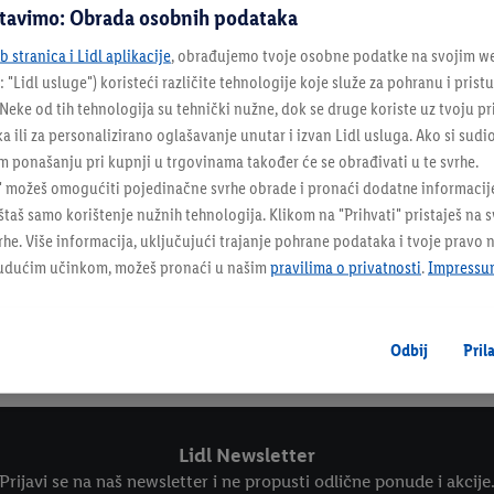
stavimo: Obrada osobnih podataka
ophodnj
 stranica i Lidl aplikacije
, obrađujemo tvoje osobne podatke na svojim we
: "
Lidl usluge
") koristeći različite tehnologije koje služe za pohranu i pris
eke od tih tehnologija su tehnički nužne, dok se druge koriste uz tvoju pr
ka ili za personalizirano oglašavanje unutar i izvan Lidl usluga. Ako si sudi
 ponašanju pri kupnji u trgovinama također će se obrađivati u te svrhe.
" možeš omogućiti pojedinačne svrhe obrade i pronaći dodatne informacij
taš samo korištenje nužnih tehnologija. Klikom na "Prihvati" pristaješ na 
e. Više informacija, uključujući trajanje pohrane podataka i tvoje pravo 
budućim učinkom, možeš pronaći u našim
pravilima o privatnosti
.
Impressu
Newsletter - prijavi se
Odbij
Pril
Tvrtka
Online katalog
Lidl Newsletter
Prijavi se na naš newsletter i ne propusti odlične ponude i akcije