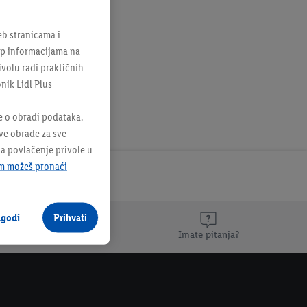
i
b stranicama i
tup informacijama na
ivolu radi praktičnih
onik Lidl Plus
e o obradi podataka.
sve obrade za sve
na povlačenje privole u
m možeš pronaći
agodi
Prihvati
Imate pitanja?
.