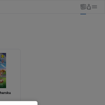
harsku
a Psići u