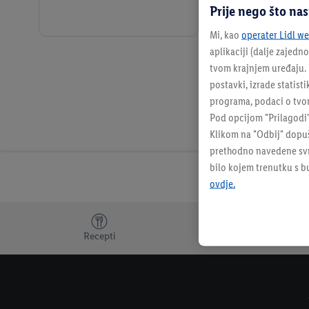
Prije nego što na
Mi, kao
operater Lidl web
aplikaciji (dalje zajedno
tvom krajnjem uređaju. N
postavki, izrade statisti
programa, podaci o tvom
Pod opcijom "Prilagodi
Klikom na "Odbij" dopuš
prethodno navedene svrh
bilo kojem trenutku s 
ovdje.
Dodatne teme
Recepti