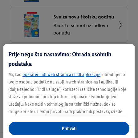
Sve za novu školsku godinu
Back to school uz Lidlovu
ponudu
Spremni za kuharsku
Prije nego što nastavimo: Obrada osobnih
misiju?
podataka
Knjižica recepata Psići u
Mi, kao
operater Lidl web stranica i Lidl aplikacije
, obrađujemo
ophodnji
tvoje osobne podatke na svojim web stranicama i aplikaciji
(dalje zajedno: "
Lidl usluge
") koristeći različite tehnologije koje
služe za pohranu i pristup informacijama na tvom krajnjem
uređaju. Neke od tih tehnologija su tehnički nužne, dok se
druge koriste uz tvoju privolu radi praktičnih postavki, izrade
statistika ili za personalizirano oglašavanje unutar i izvan Lidl
usluga. Ako si sudionik Lidl Plus programa, podaci o tvom
Prihvati
ponašanju pri kupnji u trgovinama također će se obrađivati u te