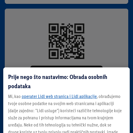
Prije nego što nastavimo: Obrada osobnih
podataka
Mi, kao
operater Lidl web stranica i Lidl aplikacije
, obrađujemo
Lidl Plus aplikacija
tvoje osobne podatke na svojim web stranicama i aplikaciji
(dalje zajedno: "
Lidl usluge
") koristeći različite tehnologije koje
za Apple
služe za pohranu i pristup informacijama na tvom krajnjem
uređaju. Neke od tih tehnologija su tehnički nužne, dok se
Preuzmi
druge koriste uz tvoju privolu radi praktičnih postavki, izrade