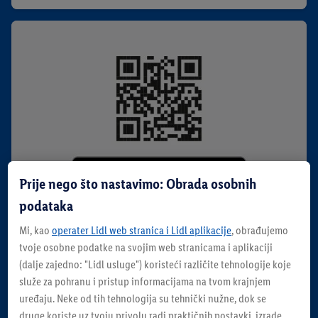
Prije nego što nastavimo: Obrada osobnih
podataka
Mi, kao
operater Lidl web stranica i Lidl aplikacije
, obrađujemo
Lidl Plus aplikacija
tvoje osobne podatke na svojim web stranicama i aplikaciji
(dalje zajedno: "
Lidl usluge
") koristeći različite tehnologije koje
za Apple
služe za pohranu i pristup informacijama na tvom krajnjem
uređaju. Neke od tih tehnologija su tehnički nužne, dok se
Preuzmi
druge koriste uz tvoju privolu radi praktičnih postavki, izrade